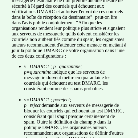
messagerie destinataire ne doit prendre aucune mesure de
sécurité à l'égard des courriels qui échouent aux
vérifications DMARC et autoriser l'envoi de ces courriels
dans la boîte de réception du destinataire", peut-on lire
dans l'avis publié conjointement. "Afin que les
organisations rendent leur politique plus stricte et signalent
aux serveurs de messagerie qu'ils doivent considérer les
courriels non authentifiés comme du spam, les organismes
auteurs recommandent d'atténuer cette menace en mettant à
jour la politique DMARC de votre organisation dans l'une
de ces deux configurations :
v=DMARC1 ; p=quarantine;
p=quarantine
indique que les serveurs de
messagerie doivent mettre en quarantaine les
courriels qui échouent au test DMARC, les
considérant comme des spams probables.
v=DMARC1 ; p=reject;
p=reject
demande aux serveurs de messagerie de
bloquer les courriels qui échouent au test DMARC,
considérant qu'il s'agit presque certainement de
spam. Outre la définition du champ
p
dans la
politique DMARC, les organismes auteurs
recommandent aux organisations de définir d'autres