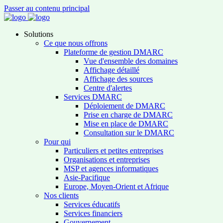
Passer au contenu principal
Solutions
Ce que nous offrons
Plateforme de gestion DMARC
Vue d'ensemble des domaines
Affichage détaillé
Affichage des sources
Centre d'alertes
Services DMARC
Déploiement de DMARC
Prise en charge de DMARC
Mise en place de DMARC
Consultation sur le DMARC
Pour qui
Particuliers et petites entreprises
Organisations et entreprises
MSP et agences informatiques
Asie-Pacifique
Europe, Moyen-Orient et Afrique
Nos clients
Services éducatifs
Services financiers
Gouvernement