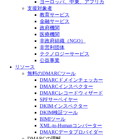
ヨーロッパ、中東、アフリカ
支援対象者
教育サービス
金融サービス
政府機関
医療機関
非政府組織（NGO）
非営利団体
テクノロジーサービス
公益事業
リソース
無料のDMARCツール
DMARCドメインチェッカー
DMARCインスペクター
DMARCレコードウィザード
SPFサーベイヤー
DKIMインスペクター
DKIM検証ツール
BIMIツール
XML-to-Humanコンバーター
DMARCデータプロバイダー
DMARCの理解