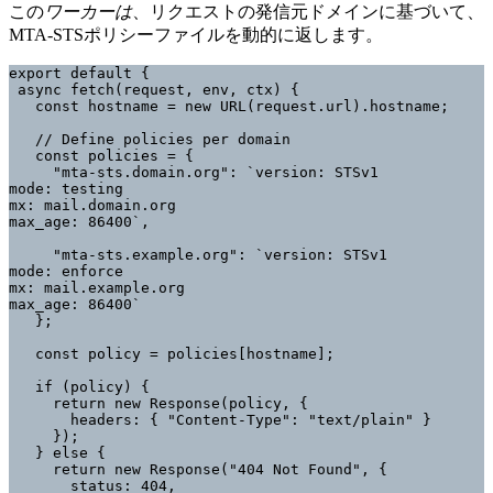
この
ワーカーは
、リクエストの発信元ドメインに基づいて、
MTA-STSポリシーファイルを動的に返します。
export default {

 async fetch(request, env, ctx) {

   const hostname = new URL(request.url).hostname;

   // Define policies per domain

   const policies = {

     "mta-sts.domain.org": `version: STSv1

mode: testing

mx: mail.domain.org

max_age: 86400`,

     "mta-sts.example.org": `version: STSv1

mode: enforce

mx: mail.example.org

max_age: 86400`

   };

   const policy = policies[hostname];

   if (policy) {

     return new Response(policy, {

       headers: { "Content-Type": "text/plain" }

     });

   } else {

     return new Response("404 Not Found", {

       status: 404,
