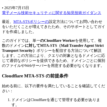
•
2025年7月15日
電子メール技術
セキュリティに関する知見
技術ガイダンス
最近、
MTA-STSポリシーの
設定方法についてお問い合わせ
をいただくことが増えてきたため、そのサポートとしてガイ
ドを作成しました。
このガイドでは、単一
のCloudflare Worker
を使用して、複
数のドメイン
に対してMTA-STS（Mail Transfer Agent Strict
Transport Security）
ポリシーを配信する方法について解説
します。この方法により、クエリの対象となるドメインに応
じて適切なポリシーを提供できるため、ドメインごとに個別
のファイルやWebサーバーを用意する必要がなくなります。
Cloudflare MTA-STS の前提条件
始める前に、以下の要件を満たしていることを確認してくだ
さい：
ドメインはCloudflareを通じて管理する必要がありま
す。