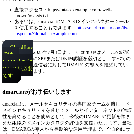
直接アクセス：https://mta-sts.example.com/.well-
known/mta-sts.txt
あるいは、dmarcianのMTA-STSインスペクターツール
を使用することもできます：
https://eu.dmarcian.com/tls-
inspector/?domain=example.com
Cloudflare
2025年7月3日より、Cloudflareはメールの転送
では、
にSPFまたはDKIM認証を必須とし、すべての
のSPFまたは
送信者に対してDMARCの導入を推奨してい
DKIMが必要
ます。
です
dmarcianがお手伝いします
dmarcianは、メールセキュリティの専門家チームを擁し、ド
メインセキュリティを通じてメールとインターネットの信頼
性を高めることを使命として、今後のDMARCの更新を踏ま
えた組織のドメインカタログの評価を支援いたします。当社
は、DMARCの導入から長期的な運用管理まで、全面的にサ