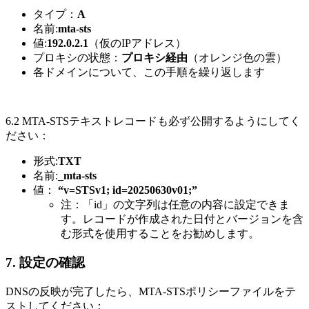
タイプ：
A
名前:
mta-sts
値:
192.0.2.1
（仮のIPアドレス）
プロキシの状態：
プロキシ経由
（オレンジ色の雲）
各ドメインについて、この手順を繰り返します
6.2 MTA-STSテキストレコードも必ず公開するようにしてく
ださい：
形式:
TXT
名前:
_mta-sts
値：
“v=STSv1; id=20250630v01;”
注：「id」の文字列は任意の内容に設定できま
す。レコードが作成された日付とバージョンを含
む形式を使用することをお勧めします。
7. 設定の確認
DNSの反映が完了したら、MTA-STSポリシーファイルをテ
ストしてください：