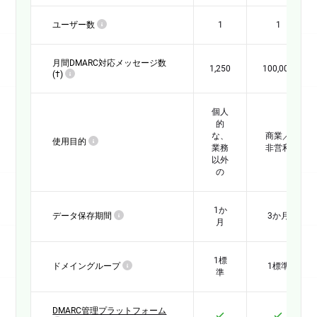
単一のドメインを管理し、直接的なメール通信
ユーザー数
1
1
を行う中小企業向けに最適化されています
。
DMARCの設定、レポートの監視、そして中核
月間DMARC対応メッセージ数
1,250
100,000
(†)
となるメール通信を低コストで保護するために
必要なツールを提供します。
すべての機能を比較する
個人
的
な、
商業／
使用目的
業務
非営利
プラス
以外
の
月額199 USドル、
は年額課金となります
2,388 USドル
1か
／年
データ保存期間
3か月
月
492 USドルお得になります
トライアルを開始
1標
ドメイングループ
1標準
準
請求書発行、ニュースレター、マーケティング
など、複数のメールサービスを運用するITサポ
DMARC管理プラットフォーム