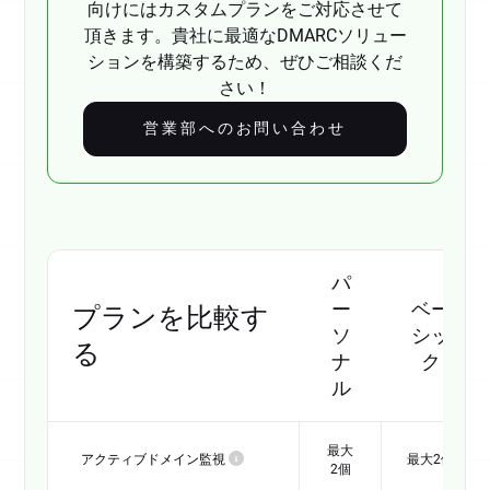
向けにはカスタムプランをご対応させて
個人利用のため
頂きます。貴社に最適なDMARCソリュー
ションを構築するため、ぜひご相談くだ
詳細を見る
さい！
DMARCを世界中で導入できるよう支援するた
め、dmarcianでは
個人利用（ビジネス目的以
営業部へのお問い合わせ
外）向けの無料アカウント
を提供しています。
ご自身のドメインのセキュリティを確保した
り、メール認証の実践的な知識を身につけたり
するのに最適です。
すべての機能を比較する
パ
ー
ベー
プランを比較す
ベーシック
ソ
シッ
る
月額19.99 USドル、
ナ
ク
は年額課金となります
ル
239.88 USドル
/ 年
48.12 USドルお得です
最大
アクティブドメイン監視
最大2個
2個
トライアルを開始