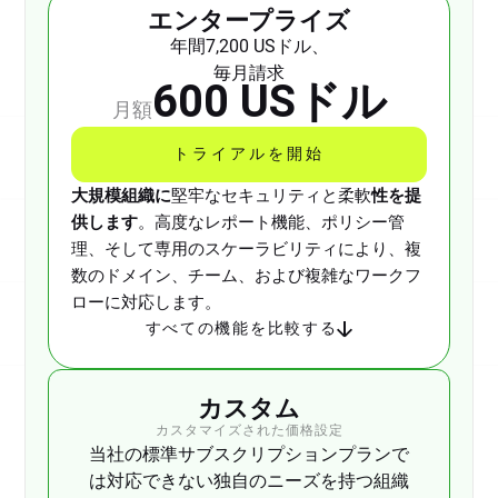
エンタープライズ
年間7,200 USドル、
毎月請求
600 USドル
月額
トライアルを開始
大規模組織に
堅牢なセキュリティと柔軟
性を提
供します
。高度なレポート機能、ポリシー管
理、そして専用のスケーラビリティにより、複
数のドメイン、チーム、および複雑なワークフ
ローに対応します。
すべての機能を比較する
パーソナル
カスタム
月額0 USドル、
カスタマイズされた価格設定
当社の標準サブスクリプションプランで
は年額課金
年間0 USドル
は対応できない独自のニーズを持つ組織