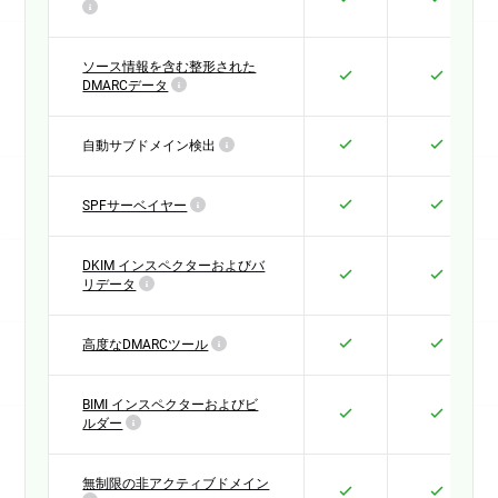
ート体制を持つ
成長中の中小企業を支援しま
す
。多様な送信者間でDMARCを効率的に運用
できるよう設計されています。
ソース情報を含む整形された
すべての機能を比較する
DMARCデータ
自動サブドメイン検出
エンタープライズ
月額499 USドル、
SPFサーベイヤー
は年額課金
5,988 USドル
／年
DKIM インスペクターおよびバ
1,212 USドルお得になります
リデータ
トライアルを開始
高度なDMARCツール
大規模組織に
堅牢なセキュリティと柔軟
性を提
供します
。高度なレポート機能、ポリシー管
BIMI インスペクターおよびビ
理、そして専用のスケーラビリティにより、複
ルダー
数のドメイン、チーム、および複雑なワークフ
ローに対応します。
無制限の非アクティブドメイン
すべての機能を比較する