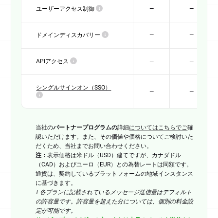
ユーザーアクセス制御
—
—
ドメインディスカバリー
—
—
APIアクセス
—
—
シングルサインオン（SSO）
—
—
当社の
パートナープログラムの
詳細
についてはこちらでご
確
認いただけます。また、その価値や価格についてご検討いた
だくため、当社までお問い合わせください。
注：
表示価格は米ドル（USD）建てですが、カナダドル
（CAD）およびユーロ（EUR）との為替レートは同額です。
通貨は、契約しているプラットフォームの地域インスタンス
に基づきます。
† 各プランに記載されているメッセージ送信量はデフォルト
の許容量です。許容量を超えた分については、個別の料金設
定が可能です。