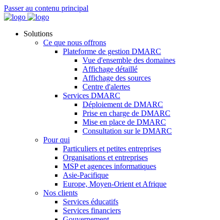
Passer au contenu principal
Solutions
Ce que nous offrons
Plateforme de gestion DMARC
Vue d'ensemble des domaines
Affichage détaillé
Affichage des sources
Centre d'alertes
Services DMARC
Déploiement de DMARC
Prise en charge de DMARC
Mise en place de DMARC
Consultation sur le DMARC
Pour qui
Particuliers et petites entreprises
Organisations et entreprises
MSP et agences informatiques
Asie-Pacifique
Europe, Moyen-Orient et Afrique
Nos clients
Services éducatifs
Services financiers
Gouvernement