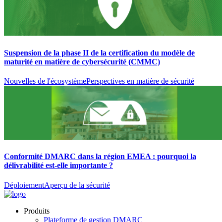
Suspension de la phase II de la certification du modèle de
maturité en matière de cybersécurité (CMMC)
Nouvelles de l'écosystème
Perspectives en matière de sécurité
Conformité DMARC dans la région EMEA : pourquoi la
délivrabilité est-elle importante ?
Déploiement
Aperçu de la sécurité
Produits
Plateforme de gestion DMARC