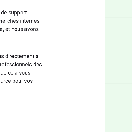
s de support
cherches internes
le, et nous avons
ées directement à
professionnels des
que cela vous
source pour vos