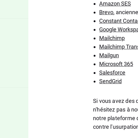
Amazon SES
Brevo
, ancienn
Constant Conta
Google Worksp
Mailchimp
Mailchimp Trans
Mailgun
Microsoft 365
Salesforce
SendGrid
Si vous avez des 
n'hésitez pas à n
notre plateforme 
contre l'usurpation