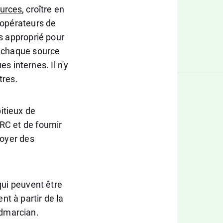
urces
, croître en
 opérateurs de
s approprié pour
e chaque source
es internes. Il n'y
tres.
itieux de
RC et de fournir
voyer des
qui peuvent être
t à partir de la
dmarcian.